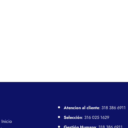
Atencion al cliente
: 318 386 6911
Selección
: 316 025 1629
Inicio
Gestión Humana
: 318 386 6911