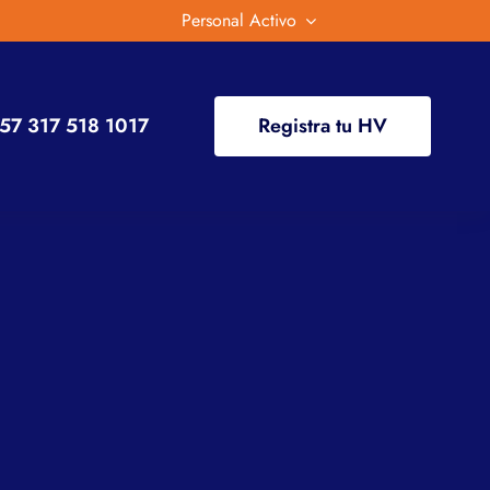
Personal Activo
57 317 518 1017
Registra tu HV